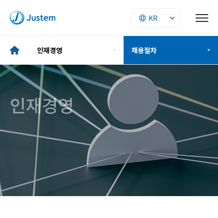
인재경영
채용절차
기업소개
인재상
인재경영
투자정보
복리후생
ESG
채용절차
사업소개
채용공고
인재경영
채용FAQ